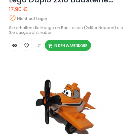
17,90 €

Nicht auf Lager
Sie erhalten die Menge an Bausteinen (2x10er Noppen) die
Sie ausgewählt haben.


compare_arrows
IN DEN WARENKORB
