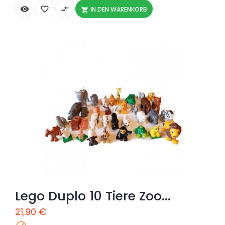


compare_arrows
IN DEN WARENKORB

Lego Duplo 10 Tiere Zoo...
21,90 €