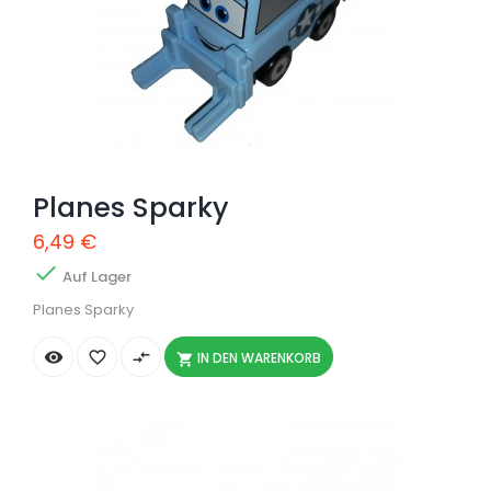
Planes Sparky
6,49 €

Auf Lager
Planes Sparky


compare_arrows
IN DEN WARENKORB
