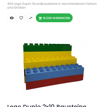
400 Lego Duplo Grundbausteine in verschiedenen Farben
und Größen.


compare_arrows
IN DEN WARENKORB

Lego Duplo 2x10 Bausteine...