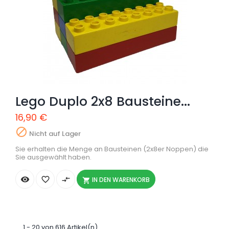
Lego Duplo 2x8 Bausteine...
16,90 €

Nicht auf Lager
Sie erhalten die Menge an Bausteinen (2x8er Noppen) die
Sie ausgewählt haben.


compare_arrows
IN DEN WARENKORB

1 - 20 von 616 Artikel(n)