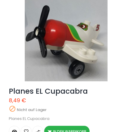
Planes EL Cupacabra
8,49 €

Nicht auf Lager
Planes EL Cupacabra


compare_arrows
IN DEN WARENKORB