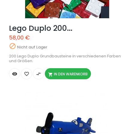
Lego Duplo 200...
58,00 €

Nicht auf Lager
200 Lego Duplo Grundbausteine in verschiedenen Farben
und Größen.


compare_arrows
IN DEN WARENKORB
