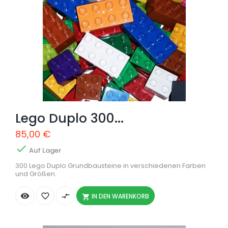
Lego Duplo 300...
85,00 €

Auf Lager
300 Lego Duplo Grundbausteine in verschiedenen Farben
und Größen.


compare_arrows
IN DEN WARENKORB
