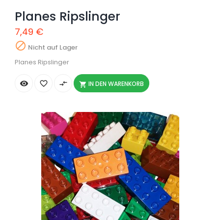
Planes Ripslinger
7,49 €

Nicht auf Lager
Planes Ripslinger


compare_arrows
IN DEN WARENKORB
