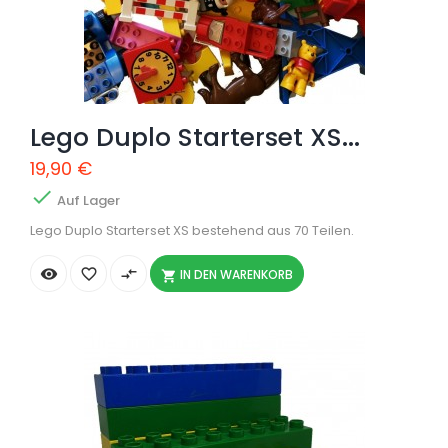
Lego Duplo Starterset XS...
19,90 €

Auf Lager
Lego Duplo Starterset XS bestehend aus 70 Teilen.


compare_arrows
IN DEN WARENKORB
