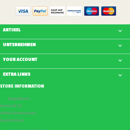
ARTIKEL

UNTERNEHMEN

YOUR ACCOUNT

EXTRA LINKS

STORE INFORMATION
MegaBricks

Dienst Str.10
46149 Oberhausen
Deutschland