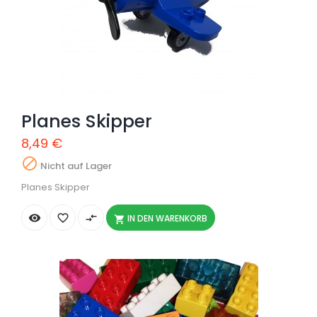
Planes Skipper
8,49 €

Nicht auf Lager
Planes Skipper


compare_arrows
IN DEN WARENKORB
