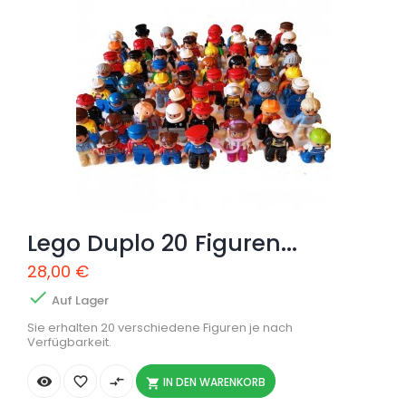
Lego Duplo 20 Figuren...
28,00 €

Auf Lager
Sie erhalten 20 verschiedene Figuren je nach
Verfügbarkeit.


compare_arrows
IN DEN WARENKORB
