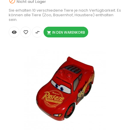

Nicht auf Lager
Sie erhalten 10 verschiedene Tiere je nach Verfügbarkeit. Es
können alle Tiere (Zoo, Bauernhof, Haustiere) enthalten
sein.


compare_arrows
IN DEN WARENKORB
