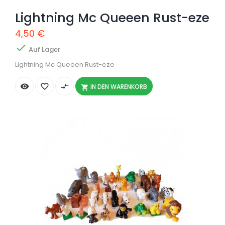
Lightning Mc Queeen Rust-eze
4,50 €

Auf Lager
Lightning Mc Queeen Rust-eze


compare_arrows
IN DEN WARENKORB
