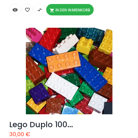


compare_arrows
IN DEN WARENKORB

Lego Duplo 100...
30,00 €