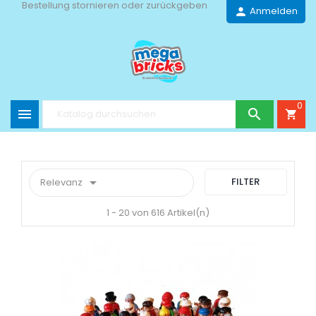
Bestellung stornieren oder zurückgeben
Anmelden
person
0


shopping_cart

FILTER
Relevanz
1 - 20 von 616 Artikel(n)