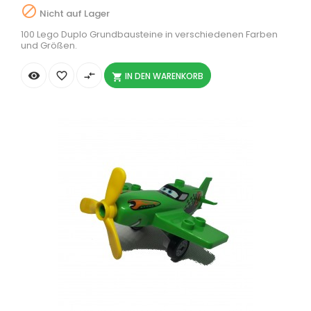

Nicht auf Lager
100 Lego Duplo Grundbausteine in verschiedenen Farben
und Größen.


compare_arrows
IN DEN WARENKORB
