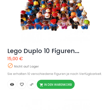
Lego Duplo 10 Figuren...
15,00 €

Nicht auf Lager
Sie erhalten 10 verschiedene Figuren je nach Verfügbarkeit.


compare_arrows
IN DEN WARENKORB
