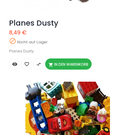
Planes Dusty
8,49 €

Nicht auf Lager
Planes Dusty


compare_arrows
IN DEN WARENKORB
