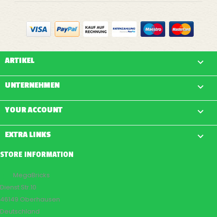
ARTIKEL

UNTERNEHMEN

YOUR ACCOUNT

EXTRA LINKS

STORE INFORMATION
MegaBricks

Dienst Str.10
46149 Oberhausen
Deutschland