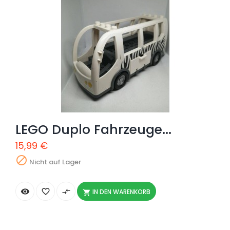
LEGO Duplo Fahrzeuge...
15,99 €

Nicht auf Lager


compare_arrows
IN DEN WARENKORB
