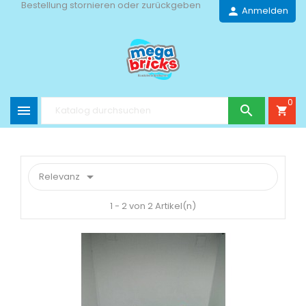
Bestellung stornieren oder zurückgeben
Anmelden
person
0


shopping_cart

Relevanz
1 - 2 von 2 Artikel(n)