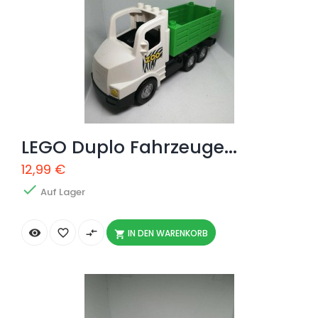
LEGO Duplo Fahrzeuge...
12,99 €

Auf Lager


compare_arrows
IN DEN WARENKORB
