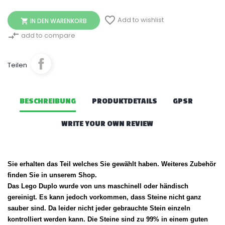

Add to wishlist
IN DEN WARENKORB

compare_arrows
add to compare
Teilen
BESCHREIBUNG
PRODUKTDETAILS
GPSR
WRITE YOUR OWN REVIEW
Sie erhalten das Teil welches Sie gewählt haben. Weiteres Zubehör
finden Sie in unserem Shop.
Das Lego Duplo wurde von uns maschinell oder händisch
gereinigt. Es kann jedoch vorkommen, dass Steine nicht ganz
sauber sind. Da leider nicht jeder gebrauchte Stein einzeln
kontrolliert werden kann. Die Steine sind zu 99% in einem guten