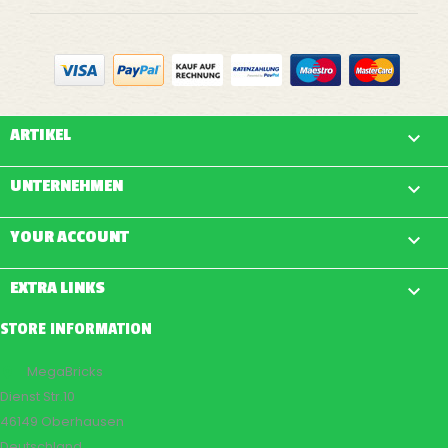
ARTIKEL

UNTERNEHMEN

YOUR ACCOUNT

EXTRA LINKS

STORE INFORMATION
MegaBricks

Dienst Str.10
46149 Oberhausen
Deutschland